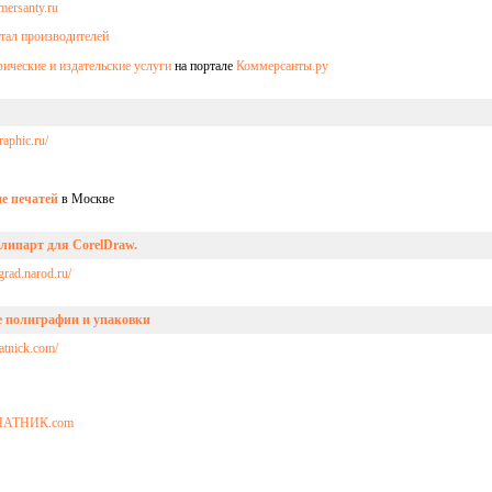
mersanty.ru
ические и издательские услуги
на портале
Коммерсанты.ру
raphic.ru/
е печатей
в Москве
липарт для CorelDraw.
ograd.narod.ru/
е полиграфии и упаковки
hatnick.com/
ЕЧАТНИК.com