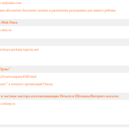
w.raskraska.com
ожно абсолютно бесплатно cкачать и распечатать разукрашки для вашего ребенка
в-Мой Омск
k.moy.su
terskaya-pechatej.ruprom.net/
Юрэкс"
sk24.net/company4568.html
кс\" в каталоге организаций Омска
и частные мастера изготавливающие Печати и Штампы.Интернет-каталог.
.redstep.ru