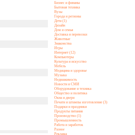
Бизнес и финаны
Бытовая техника
Вузы
Города и регионы
Дети (1)
Дизайн
Дом и семья
Доставка и перевозки
Животные
Знакомства
Игры
Интернет (12)
Компьютеры
Культура и искусство
Мебель
Медицина и здоровье
Музыка
Недвижимость
Новости и СМИ
Оборудование и техника
Общество и политика
Окна и двери
Печати и штампы изготовление (3)
Подарки и праздники
Продукты питания
Производство (1)
Промышленность
Работа и заработок
Разное
Реклама