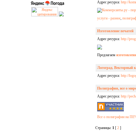
Адрес ресурса:
http://kom
услуги - разное
,
полиграф
Изготовление печатей
Адрес ресурса:
http://prog
Предлагаем
изготовлени
Логоград. Векторный к
Адрес ресурса:
http://log
Полиграфия, все о мир
Адрес ресурса:
http://pec
Все о полиграфии на П
Страницы:
1
[
2
]