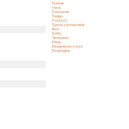
Религия
Связь
Технологии
Товары
Услуги (2)
Туризм и путешествия
Фото
Хобби
Экспертиза
Юмор
Юридические услуги
Полиграфия