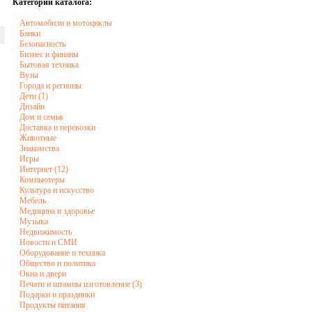
Категории каталога:
Автомобили и мотоциклы
Банки
Безопасность
Бизнес и финаны
Бытовая техника
Вузы
Города и регионы
Дети (1)
Дизайн
Дом и семья
Доставка и перевозки
Животные
Знакомства
Игры
Интернет (12)
Компьютеры
Культура и искусство
Мебель
Медицина и здоровье
Музыка
Недвижимость
Новости и СМИ
Оборудование и техника
Общество и политика
Окна и двери
Печати и штампы изготовление (3)
Подарки и праздники
Продукты питания