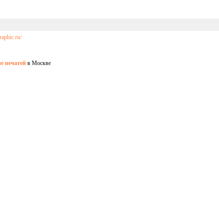
raphic.ru/
е печатей
в Москве